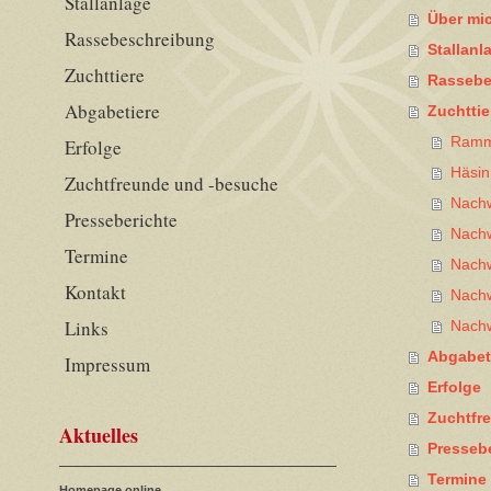
Stallanlage
Über mi
Rassebeschreibung
Stallanl
Zuchttiere
Rassebe
Abgabetiere
Zuchttie
Ramm
Erfolge
Häsin
Zuchtfreunde und -besuche
Nach
Presseberichte
Nach
Termine
Nach
Kontakt
Nach
Links
Nach
Abgabet
Impressum
Erfolge
Zuchtfr
Aktuelles
Presseb
Termine
Homepage online